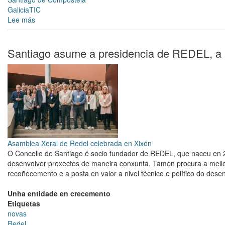
GaliciaTIC
Lee más
sobre
'Semana
da
cidadanIA'
Santiago asume a presidencia de REDEL, a
ECAI
2024
Asamblea Xeral de Redel celebrada en Xixón
O Concello de Santiago é socio fundador de REDEL, que naceu en 2
desenvolver proxectos de maneira conxunta. Tamén procura a mellor
recoñecemento e a posta en valor a nivel técnico e político do desen
Unha entidade en crecemento
Etiquetas
novas
Redel