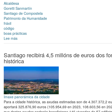
Alcaldesa
Goretti Sanmartín
Santiago de Compostela
Patrimonio da Humanidade
fráxil
código
boas prácticas
Lee más
sobre
O
Concello
presenta
Santiago recibirá 4,5 millóns de euros dos f
un
histórica
Código
de
Boas
Prácticas
para
potenciar
un
Imaxe panorámica da cidade
turismo
Para a cidade histórica, as axudas estimadas son de 4.307.372,2 e
consciente
aportará 325.876,90 euros (105.954,69 en 2023, 108.603,56 en 2024
en
que destas axudas poderán beneficiarse 146 vivendas de 57 edificio