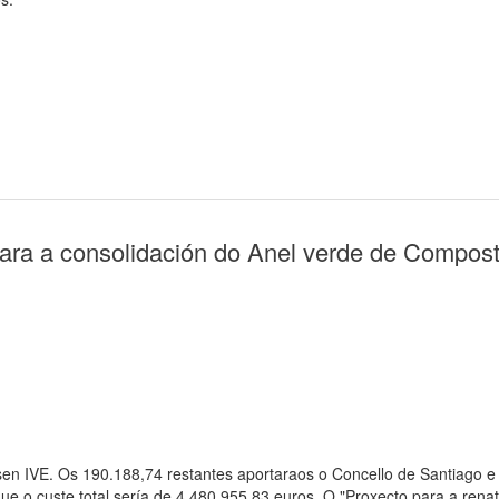
para a consolidación do Anel verde de Compost
en IVE. Os 190.188,74 restantes aportaraos o Concello de Santiago e
que o custe total sería de 4.480.955,83 euros. O "Proxecto para a renat