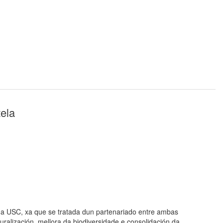
ela
 a USC, xa que se tratada dun partenariado entre ambas
uralización, mellora da biodiversidade e consolidación da