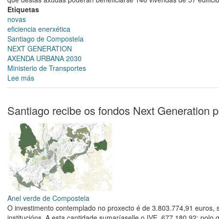
Compostela
Etiquetas
novas
eficiencia enerxética
Santiago de Compostela
NEXT GENERATION
AXENDA URBANA 2030
Ministerio de Transportes
Lee más
sobre
Santiago
recibirá
4,5
Santiago recibe os fondos Next Generation 
millóns
de
euros
dos
fondos
Next
Generation
para
axudas
Anel verde de Compostela
de
O investimento contemplado no proxecto é de 3.803.774,91 euros, s
eficiencia
institucións. A esta cantidade sumaríaselle o IVE, 677.180,92; polo 