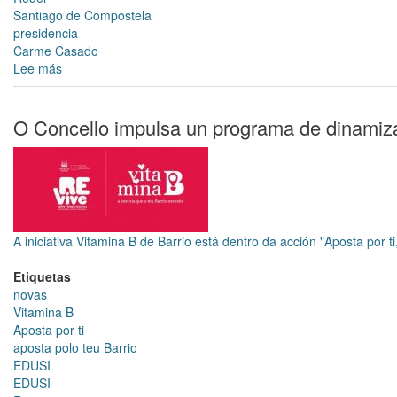
Santiago de Compostela
presidencia
Carme Casado
Lee más
sobre
Santiago
asume
a
O Concello impulsa un programa de dinamizac
presidencia
de
REDEL,
a
Rede
de
A iniciativa Vitamina B de Barrio está dentro da acción "Aposta por ti
Entidades
de
Etiquetas
Desenvolvemento
novas
Local
Vitamina B
Aposta por ti
aposta polo teu Barrio
EDUSI
EDUSI