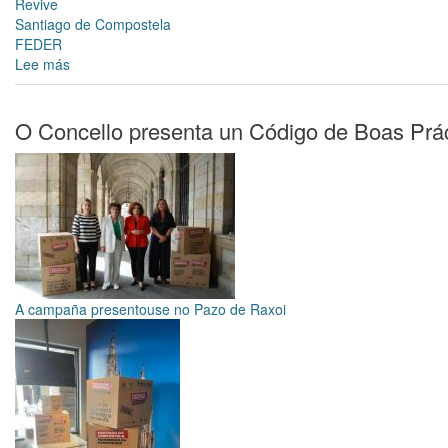
Revive
Santiago de Compostela
FEDER
Lee más
sobre
O
Concello
impulsa
O Concello presenta un Código de Boas Prác
un
programa
de
dinamización
económica
nos
barrios
periféricos,
baixo
A campaña presentouse no Pazo de Raxoi
o
lema
"Vitamina
B
de
Barrio"