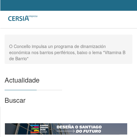
Pasar
al
Search
contenido
Formulario
principal
de
búsqueda
O Concello impulsa un programa de dinamización
económica nos barrios periféricos, baixo o lema "Vitamina B
de Barrio"
Actualidade
Buscar