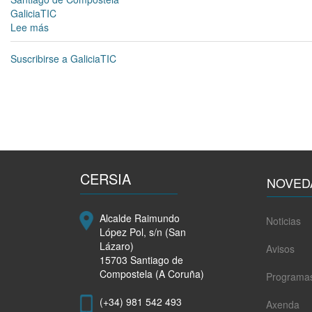
GaliciaTIC
Lee más
sobre
'Semana
da
Suscribirse a GaliciaTIC
cidadanIA'
ECAI
2024
CERSIA
NOVED
Alcalde Raimundo
Noticias
López Pol, s/n (San
Lázaro)
Avisos
15703 Santiago de
Compostela (A Coruña)
Programa
(+34) 981 542 493
Axenda