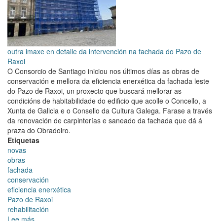
Goberno
outra imaxe en detalle da intervención na fachada do Pazo de
Raxoi
O Consorcio de Santiago iniciou nos últimos días as obras de
conservación e mellora da eficiencia enerxética da fachada leste
do Pazo de Raxoi, un proxecto que buscará mellorar as
condicións de habitabilidade do edificio que acolle o Concello, a
Xunta de Galicia e o Consello da Cultura Galega. Farase a través
da renovación de carpinterías e saneado da fachada que dá á
praza do Obradoiro.
Etiquetas
novas
obras
fachada
conservación
eficiencia enerxética
Pazo de Raxoi
rehabilitación
Lee más
sobre