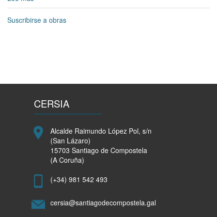
Comezan
as
Suscribirse a obras
obras
de
conservación
e
mellora
de
eficiencia
enerxética
CERSIA
da
fachada
leste
Alcalde Raimundo López Pol, s/n
do
(San Lázaro)
Pazo
15703 Santiago de Compostela
de
(A Coruña)
Raxoi
(+34) 981 542 493
cersia@santiagodecompostela.gal