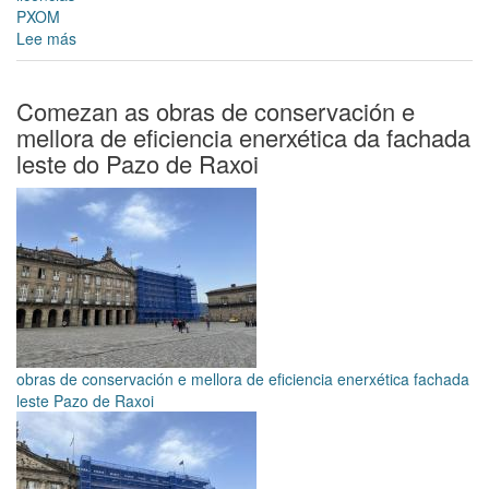
PXOM
Lee más
sobre
O
Goberno
municipal
Comezan as obras de conservación e
inviste
mellora de eficiencia enerxética da fachada
case
leste do Pazo de Raxoi
millón
e
medio
de
euros
nas
catro
obras
licitadas
ou
obras de conservación e mellora de eficiencia enerxética fachada
adxudicadas
leste Pazo de Raxoi
hoxe
en
Xunta
de